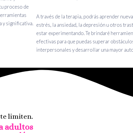
tu proceso de
herramientas
A través de la terapia, podrás aprender nueva
y significativa.
estrés, la ansiedad, la depresión u otros tr
estar experimentando. Te brindaré herramient
efectivas para que puedas superar obstáculo
interpersonales y desarrollar una mayor auto
te limiten.
a adultos