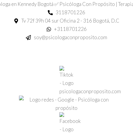
loga en Kennedy Bogotá ✅ Psicóloga Con Propósito | Terapi
3118701226
Tv 72f 39h 04 sur Oficina 2 - 316 Bogotá, D.C
+3118701226
soy@psicologaconproposito.com