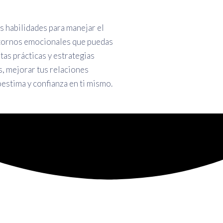
s habilidades para manejar el
astornos emocionales que puedas
as prácticas y estrategias
s, mejorar tus relaciones
estima y confianza en ti mismo.