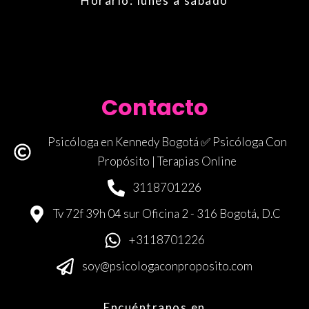
Horario: lunes a sábado
Contacto
Psicóloga en Kennedy Bogotá ✅ Psicóloga Con
Propósito | Terapias Online
3118701226
Tv 72f 39h 04 sur Oficina 2 - 316 Bogotá, D.C
+3118701226
soy@psicologaconproposito.com
Encuéntranos en