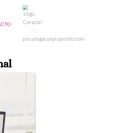
ÁCTO
nal