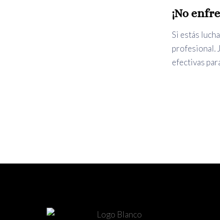
¡No enfr
Si estás luch
profesional. 
efectivas par