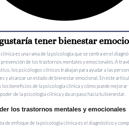
gustaría tener bienestar emoci
 clínica es una rama de la psicología que se centra en el diagnó
 prevención de los trastornos mentales y emocionales. A trav
tico, los psicólogos clínicos trabajan para ayudar a las perso
des y alcanzar un estado de bienestar emocional. En este artícu
los beneficios de la psicología clínica y cómo puede mejorar t
poder de la psicología clínica y da un paso hacia tu bienestar.
er los trastornos mentales y emocionales
ea de enfoque de la psicología clínica es el diagnóstico y com