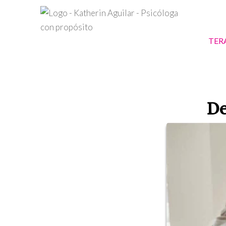
TER
De