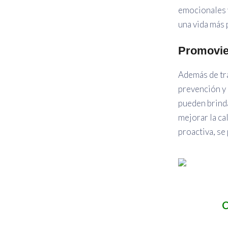
emocionales y
una vida más p
Promovien
Además de tra
prevención y 
pueden brinda
mejorar la ca
proactiva, se
C