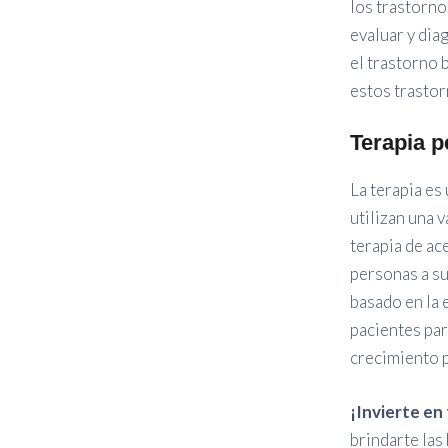
los trastorno
evaluar y dia
el trastorno 
estos trastor
Terapia p
La terapia es
utilizan una 
terapia de ac
personas a su
basado en la 
pacientes par
crecimiento p
¡Invierte en
brindarte las