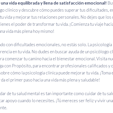
una vida equilibrada y llena de satisfacción emocional!
Bus
go clínico y descubre cómo puedes superar tus dificultades, e
tu vida y mejorar tus relaciones personales. No dejes que los
tienes el poder de transformar tu vida. ¡Comienza tu viaje hac
una vida más plena hoy mismo!
ando con dificultades emocionales, no estás solo. La psicología
erencia en tu vida. No dudes en buscar ayuda de un psicólogo c
ra comenzar tu camino hacia el bienestar emocional. Visita nu
a con Propósito, para encontrar profesionales calificados y
obre cómo la psicología clínica puede mejorar tu vida. ¡Toma e
y da el primer paso hacia una vida más plena y saludable!
dar de tu salud mental es tan importante como cuidar de tu sal
ar apoyo cuando lo necesites. ¡Tú mereces ser feliz y vivir una
nte.