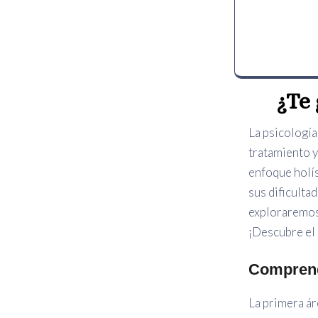
¿Te 
La psicología
tratamiento y
enfoque holís
sus dificulta
exploraremos 
¡Descubre el 
Comprend
La primera ár