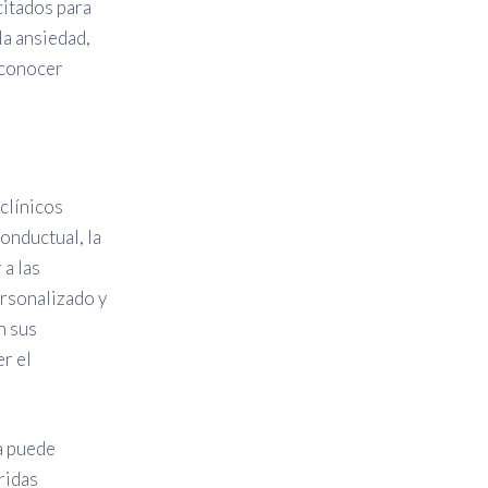
citados para
la ansiedad,
econocer
 clínicos
onductual, la
 a las
ersonalizado y
n sus
r el
a puede
ridas