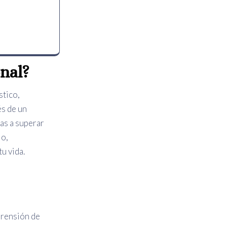
onal?
stico,
és de un
nas a superar
lo,
u vida.
prensión de