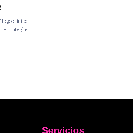
!
ólogo clínico
r estrategias
Servicios