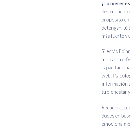
¡Tú mereces 
de un psicólo
propósito en 
detengan, tú 
más fuerte y 
Si estás lidi
marcar la dif
capacitado pa
web, Psicólog
información s
tu bienestar 
Recuerda, cui
dudes en busc
emocionalme