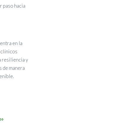
r paso hacia
entra en la
clínicos
 resiliencia y
os de manera
enible.
››